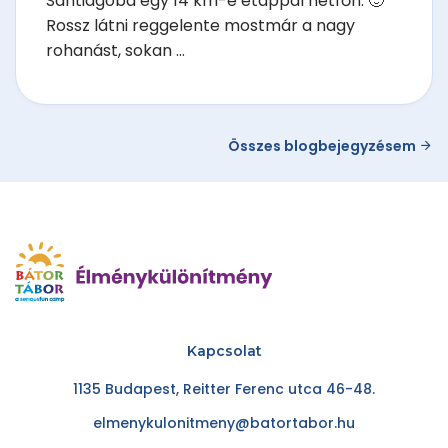
Santiagoba egy 14 km-e etappal hétfőn. 🙂
Rossz látni reggelente mostmár a nagy
rohanást, sokan ...
Összes blogbejegyzésem
Kapcsolat
1135 Budapest, Reitter Ferenc utca 46-48.
elmenykulonitmeny@batortabor.hu