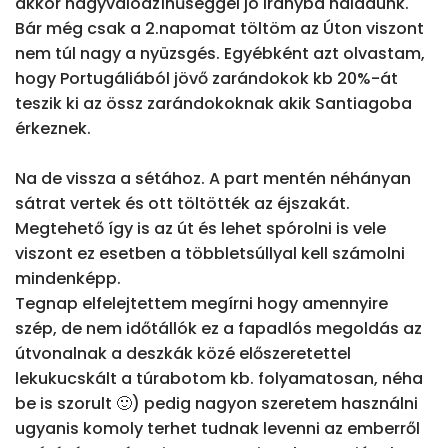
akkor nagyvalódzínűséggel jó irányba haladunk. 
Bár még csak a 2.napomat töltöm az Úton viszont 
nem túl nagy a nyüzsgés. Egyébként azt olvastam, 
hogy Portugáliából jövő zarándokok kb 20%-át 
teszik ki az össz zarándokoknak akik Santiagoba 
érkeznek.

Na de vissza a sétához. A part mentén néhányan 
sátrat vertek és ott töltötték az éjszakát. 
Megtehető így is az út és lehet spórolni is vele 
viszont ez esetben a többletsúllyal kell számolni 
mindenképp.

Tegnap elfelejtettem megírni hogy amennyire 
szép, de nem időtállók ez a fapadlós megoldás az 
útvonalnak a deszkák közé előszeretettel 
lekukucskált a túrabotom kb. folyamatosan, néha 
be is szorult 🙂) pedig nagyon szeretem használni 
ugyanis komoly terhet tudnak levenni az emberről 