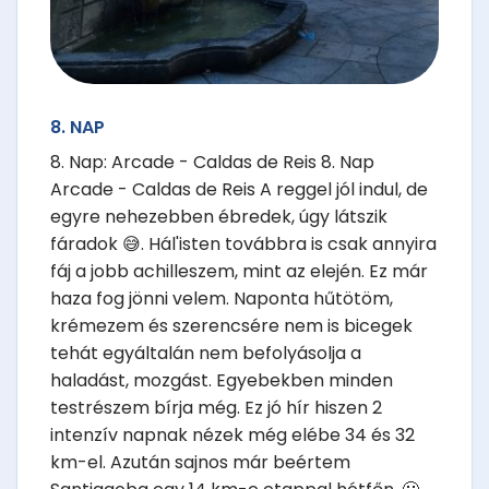
8. NAP
8. Nap: Arcade - Caldas de Reis 8. Nap
Arcade - Caldas de Reis A reggel jól indul, de
egyre nehezebben ébredek, úgy látszik
fáradok 😅. Hál'isten továbbra is csak annyira
fáj a jobb achilleszem, mint az elején. Ez már
haza fog jönni velem. Naponta hűtötöm,
krémezem és szerencsére nem is bicegek
tehát egyáltalán nem befolyásolja a
haladást, mozgást. Egyebekben minden
testrészem bírja még. Ez jó hír hiszen 2
intenzív napnak nézek még elébe 34 és 32
km-el. Azután sajnos már beértem