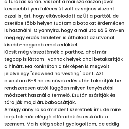
a túrázás során. Viszont a mai szakaszon jóval 
kevesebb ilyen faléces út volt ez sajnos viszont 
azzal is járt, hogy eltávolodott az Út a parttól, de 
cserébe több helyen tudtam a botokat érdemében 
is használni. Olyannyira, hogy a mai utolsó 5 km-en  
még egy erdős területen is áthaladt az útvonal 
kisebb-nagyobb emelkedőkkel. 

Kicsit még visszatérnék a parthoz, ahol már 
tegbap is láttam- vannak helyek ahol betakarítják 
a hínárt. Ma konkrétan a térképen is megvolt 
jelölve egy "seaweed harvesting" pont. Azt 
olvastam 6-8 hetes növekedés után takarítják be 
rendszeresen attól függően milyen tenyésztési 
módszert használ a termelő. Ezután szárítják és 
tárolják majd árubabocsátják.

Amúgy annyira sokmindent szeretnék írni, de mire 
idejutok már eléggé elfáradok és csukódik a 
szemem. Ma is elég sokat gyalogoltam, de eddig 