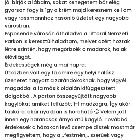
jól bírják a lábaim, sokat kenegetem bár elég 
gyorsan fogy is így a krém majd keresnem kell dm 
vagy rossmannhoz hasonló üzletet egy nagyobb 
városban.

Esposende városán áthaladva a Littoral Nemzeti 
Parkon is keresztülhaladtam, melyet azért hoztak 
létre szintén, hogy megőrizzék a madarak, halak 
élővilágát.

Érdekességek még a mai napra:

Útközben volt egy fa amire egy helyi halász 
üzenetet hagyott a zarándokoknak, hogy vigyél 
magaddal a fa másik oldalán kifüggesztett 
dolgokból. A parton összegyűjtött nagyobb 
kagylókat amiket felfűzött 1-1 madzagra. Így akár 
táskára, akár nyakban is hordható 🙂 Velem jött 
innen egy narancsos árnyalatú kagyló. Továbbá 
érdekesek a házakon levő csempe díszek mostmár 
megfigyeltem, hogy a ,,festmén,,, szerűek vagy 