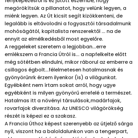
fényképezésről is ez jutott eszembe, hogy 
megörökítsük a pillanatot, hogy velünk legyen, a 
miénk legyen. Az Út kicsit segít kizökkenteni, de 
legalább is eltávolodni a fogyasztói társadalmunk 
mohóságától, kapitalista renszerektől ... na de 
ennyit az elmélkedésből most egyelőre.

A reggeleket szeretem a legjobban...erre 
emlékszem a Francia Útról is... a napfelkelte előtt 
még sötétben elindulni, mikor ráborul az emberre a 
csillagos égbolt...félelmetesen hatalmasnak és 
gyönyörűnrk érzem ilyenkor (is) a világunkat.

Egyébként nem írtam sokat arról, hogy ugye 
egyébként is milyen gyönyörű errefelé a természet. 
Hatalmas itt a növényi társulások,madárfajok, 
rovarfajok diverzitása. Az UNESCO világörökség 
részét is képezi ez a szakasz.

A Francia Úthoz képest szerenyebb az útjelző sárga 
nyíl, viszont ha a baloldalunkon van a tengerpart, 