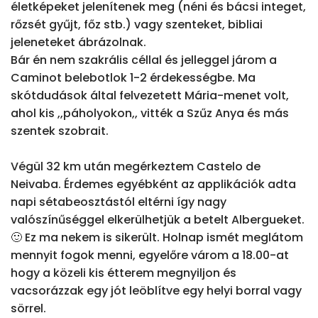
életképeket jelenítenek meg (néni és bácsi integet, 
rőzsét gyűjt, főz stb.) vagy szenteket, bibliai 
jeleneteket ábrázolnak. 

Bár én nem szakrális céllal és jelleggel járom a 
Caminot belebotlok 1-2 érdekességbe. Ma 
skótdudások által felvezetett Mária-menet volt, 
ahol kis ,,páholyokon,, vitték a Szűz Anya és más 
szentek szobrait. 

Végül 32 km után megérkeztem Castelo de 
Neivaba. Érdemes egyébként az applikációk adta 
napi sétabeosztástól eltérni így nagy 
valószínűséggel elkerülhetjük a betelt Albergueket. 
🙂 Ez ma nekem is sikerült. Holnap ismét meglátom 
mennyit fogok menni, egyelőre várom a 18.00-at 
hogy a közeli kis étterem megnyiljon és 
vacsorázzak egy jót leöblítve egy helyi borral vagy 
sörrel.
