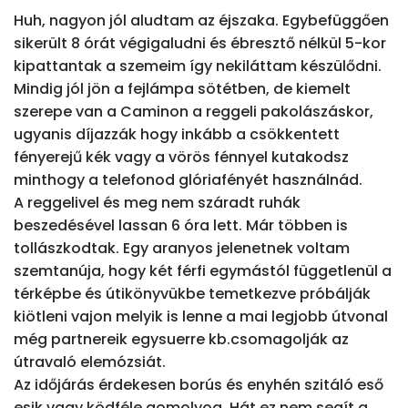
Huh, nagyon jól aludtam az éjszaka. Egybefüggően 
sikerült 8 órát végigaludni és ébresztő nélkül 5-kor 
kipattantak a szemeim így nekiláttam készülődni. 
Mindig jól jön a fejlámpa sötétben, de kiemelt 
szerepe van a Caminon a reggeli pakolászáskor,  
ugyanis díjazzák hogy inkább a csökkentett 
fényerejű kék vagy a vörös fénnyel kutakodsz 
minthogy a telefonod glóriafényét használnád. 

A reggelivel és meg nem száradt ruhák 
beszedésével lassan 6 óra lett. Már többen is 
tollászkodtak. Egy aranyos jelenetnek voltam 
szemtanúja, hogy két férfi egymástól függetlenül a 
térképbe és útikönyvükbe temetkezve próbálják 
kiötleni vajon melyik is lenne a mai legjobb útvonal 
még partnereik egysuerre kb.csomagolják az 
útravaló elemózsiát. 

Az időjárás érdekesen borús és enyhén szitáló eső 
esik vagy ködféle gomolyog. Hát ez nem segít a 