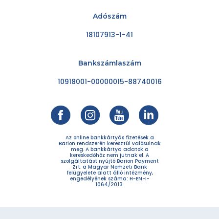
Adószám
18107913-1-41
Bankszámlaszám
10918001-00000015-88740016
Az online bankkártyás fizetések a
Barion rendszerén keresztül valósulnak
meg. A bankkártya adatok a
kereskedőhöz nem jutnak el. A
szolgáltatást nyújtó Barion Payment
Zrt. a Magyar Nemzeti Bank
felügyelete alatt álló intézmény,
engedélyének száma: H-EN-I-
1064/2013.