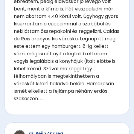
ébredtem, pedig elalváskor jó levegő volt
bent, ment a klíma is. Hát visszaaludni már
nem akartam 4.40 körül volt. Úgyhogy gyors
kisurrantam a cuccaimmal a szobából és
nekiláttam összepakolni és reggelizni. Caldas
de Reis aranyos kis városka, tegnap itt meg
este ettem egy hamburgert. 8-ig kellett
várni még ismét nyit a legtöbb étterem
vagyis legalábbis a konyhájuk (italt előtte is
lehet kérni). Szóval ma reggel így
félhomályban is megtekinthettem a
városkát kifelé haladva belőle. Hamarosan
ismét elkellett a fejlámpa néhány erdős
szakaszon. ...
dr. Pejin Andrea