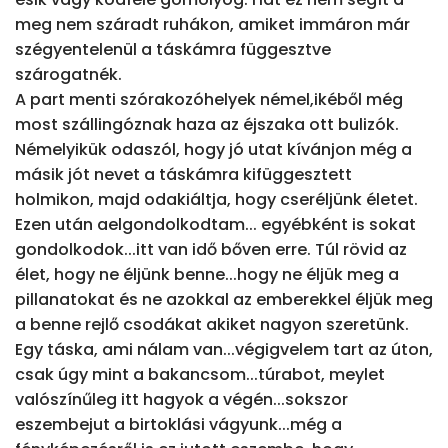
meg nem száradt ruhákon, amiket immáron már 
szégyentelenül a táskámra függesztve 
szárogatnék.

A part menti szórakozóhelyek némel,ikéből még 
most szállingóznak haza az éjszaka ott bulizók. 
Némelyikük odaszól, hogy jó utat kívánjon még a 
másik jót nevet a táskámra kifüggesztett 
holmikon, majd odakiáltja, hogy cseréljünk életet. 
Ezen után aelgondolkodtam... egyébként is sokat 
gondolkodok...itt van idő bőven erre. Túl rövid az 
élet, hogy ne éljünk benne...hogy ne éljük meg a 
pillanatokat és ne azokkal az emberekkel éljük meg 
a benne rejlő csodákat akiket nagyon szeretünk. 
Egy táska, ami nálam van...végigvelem tart az úton, 
csak úgy mint a bakancsom...túrabot, meylet 
valószínűleg itt hagyok a végén...sokszor 
eszembejut a birtoklási vágyunk...még a 