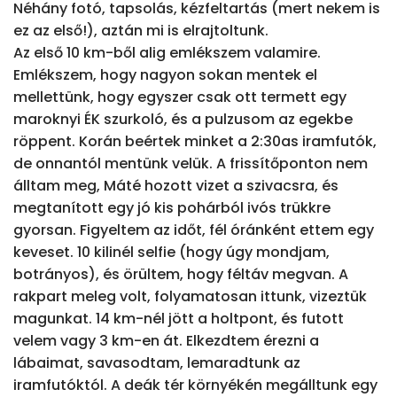
Néhány fotó, tapsolás, kézfeltartás (mert nekem is 
ez az első!), aztán mi is elrajtoltunk.

Az első 10 km-ből alig emlékszem valamire. 
Emlékszem, hogy nagyon sokan mentek el 
mellettünk, hogy egyszer csak ott termett egy 
maroknyi ÉK szurkoló, és a pulzusom az egekbe 
röppent. Korán beértek minket a 2:30as iramfutók, 
de onnantól mentünk velük. A frissítőponton nem 
álltam meg, Máté hozott vizet a szivacsra, és 
megtanított egy jó kis pohárból ivós trükkre 
gyorsan. Figyeltem az időt, fél óránként ettem egy 
keveset. 10 kilinél selfie (hogy úgy mondjam, 
botrányos), és örültem, hogy féltáv megvan. A 
rakpart meleg volt, folyamatosan ittunk, vizeztük 
magunkat. 14 km-nél jött a holtpont, és futott 
velem vagy 3 km-en át. Elkezdtem érezni a 
lábaimat, savasodtam, lemaradtunk az 
iramfutóktól. A deák tér környékén megálltunk egy 