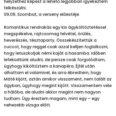
helyzethez képest a lehető legjobban igyekeztem 
felkészülni.

09.09. Szombat, a verseny előestéje

Romantikus rendrakás egy kis ágyköltöztetéssel 
megspékelve, rajtcsomag felvétel, örülés, 
heverészés, tésztaparty. Összekészítettük a 
cuccot, hogy reggel csak azzal kelljen foglalkozni, 
hogy letuszkoljak némi kaját a hasamba. Időben 
lefeküdtünk aludni, de persze csak forgolódtam, 
úgyhogy kiköltöztem a kanapéra. Éjfél után 
alhattam el valamivel, és arra ébredtem, hogy 
Máté kijött, aztán amikor visszament, nem talált az 
ágyban, úgyhogy megint kijött. Visszamentem vele 
a hálóba, de aludni akkor megint nem nagyon 
tudtam. Úgy éreztem magam, mint egy – egy 
nehezebb vizsga előtt.
