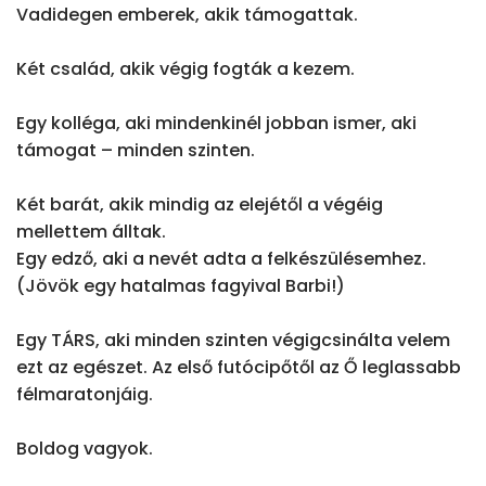
Vadidegen emberek, akik támogattak.

Két család, akik végig fogták a kezem.

Egy kolléga, aki mindenkinél jobban ismer, aki 
támogat – minden szinten.

Két barát, akik mindig az elejétől a végéig 
mellettem álltak.

Egy edző, aki a nevét adta a felkészülésemhez. 
(Jövök egy hatalmas fagyival Barbi!)

Egy TÁRS, aki minden szinten végigcsinálta velem 
ezt az egészet. Az első futócipőtől az Ő leglassabb 
félmaratonjáig.

Boldog vagyok.
