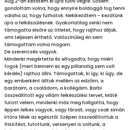
Aug.2-án kezdtem el újra futni végre. Sosem 
gondoltam volna, hogy ennyire boldoggá fog tenni 
valaha az, hogy futhatok. Nekikezdtem – kezdtünk 
újra a felkészülésnek. Gyakorlatilag senki nem 
támogatta elsőre az ötletet, hogy rajthoz álljak, 
ami teljesen érthető. Valószínűleg én sem 
támogattam volna magam.

De szerencsés vagyok.

Mindenki megértette és elfogadta, hogy miért 
fogok (mert bennem ez egy pillanatig sem volt 
kérdés) rajthoz állni. Támogattak, ki így, ki úgy, de 
egy emberként álltak mellém az edzőim, a 
barátaim, a családom, a kollégáim. Barbi 
összeállított egy villám felkészülési tervet, Máté 
futott velem, mindenki más meg hallgatta, hogy 
éppen lelkes vagyok, vagy fáradt, vagy csak simán 
irtóra félek az egésztől. Szépen összeállítottuk a 
frissítést, futottunk, versenyen is voltunk, a 