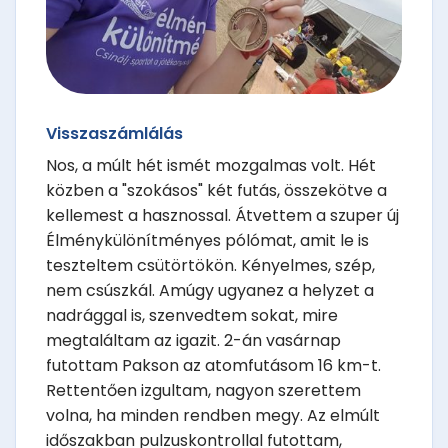
Visszaszámlálás
Nos, a múlt hét ismét mozgalmas volt. Hét
közben a "szokásos" két futás, összekötve a
kellemest a hasznossal. Átvettem a szuper új
Élménykülönítményes pólómat, amit le is
teszteltem csütörtökön. Kényelmes, szép,
nem csúszkál. Amúgy ugyanez a helyzet a
nadrággal is, szenvedtem sokat, mire
megtaláltam az igazit. 2-án vasárnap
futottam Pakson az atomfutásom 16 km-t.
Rettentően izgultam, nagyon szerettem
volna, ha minden rendben megy. Az elmúlt
időszakban pulzuskontrollal futottam,