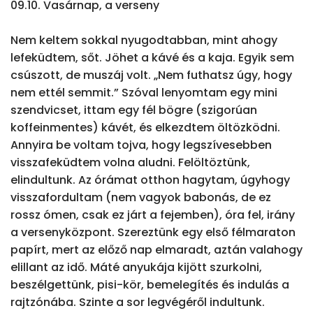
09.10. Vasárnap, a verseny

Nem keltem sokkal nyugodtabban, mint ahogy 
lefeküdtem, sőt. Jöhet a kávé és a kaja. Egyik sem 
csúszott, de muszáj volt. „Nem futhatsz úgy, hogy 
nem ettél semmit.” Szóval lenyomtam egy mini 
szendvicset, ittam egy fél bögre (szigorúan 
koffeinmentes) kávét, és elkezdtem öltözködni. 
Annyira be voltam tojva, hogy legszívesebben 
visszafeküdtem volna aludni. Felöltöztünk, 
elindultunk. Az órámat otthon hagytam, úgyhogy 
visszafordultam (nem vagyok babonás, de ez 
rossz ómen, csak ez járt a fejemben), óra fel, irány 
a versenyközpont. Szereztünk egy első félmaraton 
papírt, mert az előző nap elmaradt, aztán valahogy 
elillant az idő. Máté anyukája kijött szurkolni, 
beszélgettünk, pisi-kör, bemelegítés és indulás a 
rajtzónába. Szinte a sor legvégéről indultunk. 