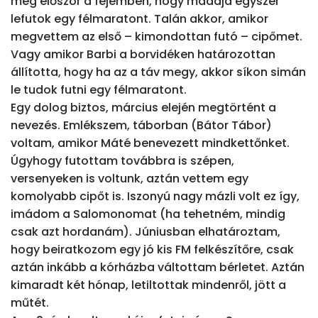
meg először a fejemben, hogy maaajd egyszer 
lefutok egy félmaratont. Talán akkor, amikor 
megvettem az első – kimondottan futó – cipőmet. 
Vagy amikor Barbi a borvidéken határozottan 
állította, hogy ha az a táv megy, akkor síkon simán 
le tudok futni egy félmaratont.

Egy dolog biztos, március elején megtörtént a 
nevezés. Emlékszem, táborban (Bátor Tábor) 
voltam, amikor Máté benevezett mindkettőnket.

Úgyhogy futottam továbbra is szépen, 
versenyeken is voltunk, aztán vettem egy 
komolyabb cipőt is. Iszonyú nagy mázli volt ez így, 
imádom a Salomonomat (ha tehetném, mindig 
csak azt hordanám). Júniusban elhatároztam, 
hogy beiratkozom egy jó kis FM felkészítőre, csak 
aztán inkább a kórházba váltottam bérletet. Aztán 
kimaradt két hónap, letiltottak mindenről, jött a 
műtét.
