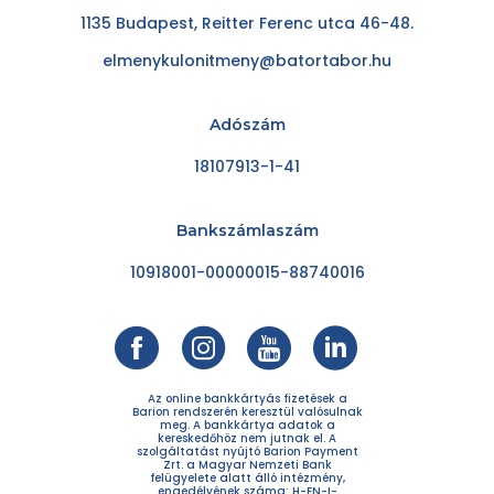
1135 Budapest, Reitter Ferenc utca 46-48.
elmenykulonitmeny@batortabor.hu
Adószám
18107913-1-41
Bankszámlaszám
10918001-00000015-88740016
Az online bankkártyás fizetések a
Barion rendszerén keresztül valósulnak
meg. A bankkártya adatok a
kereskedőhöz nem jutnak el. A
szolgáltatást nyújtó Barion Payment
Zrt. a Magyar Nemzeti Bank
felügyelete alatt álló intézmény,
engedélyének száma: H-EN-I-