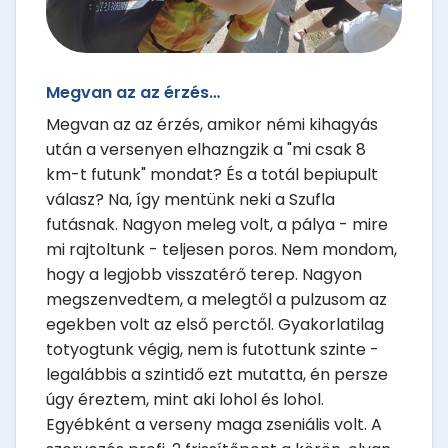
Megvan az az érzés…
Megvan az az érzés, amikor némi kihagyás
után a versenyen elhazngzik a "mi csak 8
km-t futunk" mondat? És a totál bepiupult
válasz? Na, így mentünk neki a Szufla
futásnak. Nagyon meleg volt, a pálya - mire
mi rajtoltunk - teljesen poros. Nem mondom,
hogy a legjobb visszatérő terep. Nagyon
megszenvedtem, a melegtől a pulzusom az
egekben volt az első perctől. Gyakorlatilag
totyogtunk végig, nem is futottunk szinte -
legalábbis a szintidő ezt mutatta, én persze
úgy éreztem, mint aki lohol és lohol.
Egyébként a verseny maga zseniális volt. A