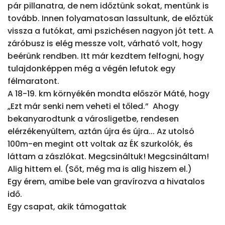
pár pillanatra, de nem időztünk sokat, mentünk is 
tovább. Innen folyamatosan lassultunk, de előztük 
vissza a futókat, ami pszichésen nagyon jót tett. A 
záróbusz is elég messze volt, várható volt, hogy 
beérünk rendben. Itt már kezdtem felfogni, hogy 
tulajdonképpen még a végén lefutok egy 
félmaratont.

A 18-19. km környékén mondta először Máté, hogy 
„Ezt már senki nem veheti el tőled.”  Ahogy 
bekanyarodtunk a városligetbe, rendesen 
elérzékenyültem, aztán újra és újra... Az utolsó 
100m-en megint ott voltak az ÉK szurkolók, és 
láttam a zászlókat. Megcsináltuk! Megcsináltam!

Alig hittem el. (Sőt, még ma is alig hiszem el.) 

Egy érem, amibe bele van gravírozva a hivatalos 
idő.

Egy csapat, akik támogattak
