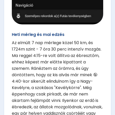
Heti mérleg és mai edzés
Az elmúlt 7 nap mérlege közel 50 km, és
1724m szint - 7 óra 30 perc intenzív mozgás.
Ma reggel 4:15-re volt állítva az ébresztőm,
ehhez képest már előtte kipattant a
szemem. Ránéztem az órámra, és úgy
döntöttem, hogy az kis alvás már minek 🤪
4:40-kor sikerült elindulnom így a Nagy-
Kevélyre, a szokásos "Kevélykörre". Még
éppenhogy csak pirkadt, de már nem
akartam fejlámpát vinni. Ilyenkor az erdő is
ébredezik, az állatok mozgolódnak, vonulnak,
egy pár helyen vaddisznók csörtéjét vagy