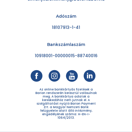
Adószám
18107913-1-41
Bankszámlaszám
10918001-00000015-88740016
Az online bankkártyás fizetések a
Barion rendszerén keresztül valósulnak
meg. A bankkártya adatok a
kereskedőhöz nem jutnak el. A
szolgáltatást nyújtó Barion Payment
Zrt. a Magyar Nemzeti Bank
felügyelete alatt álló intézmény,
engedélyének száma: H-EN-I-
1064/2013.