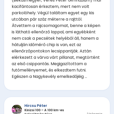
(Békásmegyer, Veres Péter Gimnázium) már
kacifántosan érkeztem, mert nem volt
parkolóhely. Végül találtam egyet egy kis
utcában pár száz méterre a rajttól.
Átvettem a rajcsomagomat, benne a képen
is látható ellenőrző lappal, ami egyébként
nem csak a pecsétek helyéből áll, hanem a
hátulján időmérő chip is van, ezt az
ellenőrzőpontokon lecsippantják. Aztán
elérkezett a várva várt pillanat, megtörtént
az első csippantás. Megigazítottam a
futómellényemet, és elkezdtem futni.
Egészen a Nagykevély emelkedőjéig ...
Hircsu Péter
Kinizsi 100 – A 100 km-es
2 hónapja