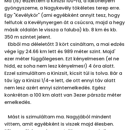
Ma (is) edzettem a Kinizsi 100-ra, a lakóhelyem 
gyöngyszeme, a Nagykevély tökéletes terep erre. 
Egy "Kevélykör" (ami egyébként annyit tesz, hogy 
felfutok a Kevélynyergen át a csúcsra, majd a hegy 
másik oldalán le vissza a faluba) kb. 8 km és kb. 
350 m szintet jelent.

   Ebből ma déleletőtt 3 kört csináltam, a mai edzés 
vége így 24.66 km lett és 989 méter szint. Majd' 
ezer méter függőlegesen. Ezt kényelmesen (el ne 
hidd, ez soha nem lesz kényelmes!) 4 óra alatt.

Ezzel szimuláltam a Kinizsit, kicsit túl is tolva. Bár a 
táv így a Kinizsi 1/4-e lett, de ott ennyi táv alatt 
nem lesz azért ennyi szintemelkedés. Egész 
konkrétan a 100 km alatt van 3ezer párszáz méter 
emelkedés.

   Mást is szimuláltam ma. Nagyjából mindent 
vittem, amit egyébként is viszek majd élesben. 