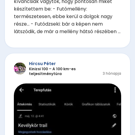
kíváncsiak vagytok, hogy pontosan miket
készítettem be: - Futómellény:
természetesen, ebbe kerül a dolgok nagy
része... - Futódzseki: bár a képen nem
látszódik, de már a mellény hátsó részében ...
Hircsu Péter
Kinizsi 100 – A 100 km-es
3 hónapja
teljesítménytúra