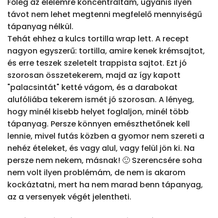
Főleg az élelemre koncentráltam, ugyanis ilyen 
távot nem lehet megtenni megfelelő mennyiségű 
tápanyag nélkül.

Tehát ehhez a kulcs tortilla wrap lett. A recept 
nagyon egyszerű: tortilla, amire kenek krémsajtot, 
és erre teszek szeletelt trappista sajtot. Ezt jó 
szorosan összetekerem, majd az így kapott 
"palacsintát" ketté vágom, és a darabokat 
alufóliába tekerem ismét jó szorosan. A lényeg, 
hogy minél kisebb helyet foglaljon, minél több 
tápanyag. Persze könnyen emészthetőnek kell 
lennie, mivel futás közben a gyomor nem szereti a 
nehéz ételeket, és vagy alul, vagy felül jön ki. Na 
persze nem nekem, másnak! 🙂 Szerencsére soha 
nem volt ilyen problémám, de nem is akarom 
kockáztatni, mert ha nem marad benn tápanyag, 
az a versenyek végét jelentheti.
