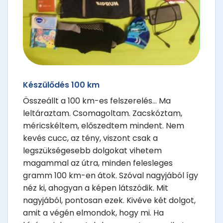
Készülődés 100 km
Összeállt a 100 km-es felszerelés... Ma
leltáraztam. Csomagoltam. Zacskóztam,
méricskéltem, előszedtem mindent. Nem
kevés cucc, az tény, viszont csak a
legszükségesebb dolgokat vihetem
magammal az útra, minden felesleges
gramm 100 km-en átok. Szóval nagyjából így
néz ki, ahogyan a képen látszódik. Mit
nagyjából, pontosan ezek. Kivéve két dolgot,
amit a végén elmondok, hogy mi. Ha