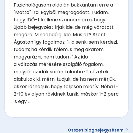
Pszichológusom oldalán bukkantam erre a
"Motto"-ra. Egyből megragadott. Tudam,
hogy IDŐ-t kellene szánnom arra, hogy
újabb bejegyzést írjak ide, de még váratott
magára. Mindezidáig. Idő. Mi is ez? Szent
Ágoston így fogalmaz: "Ha senki sem kérdezi,
tudom; ha kérdik tőlem, s meg akarom
magyarázni, nem tudom." Az idő
a változás mérésére szolgáló fogalom,
melyről az idők során különböző nézetek
alakultak ki, mérni tudjuk, de ha nem mérjük,
akkor láthatjuk, hogy teljesen relatív. Néha 1-
2-10 év olyan rövidnek tűnik, máskor 1-2 perc
is egy ...
Összes blogbejegyzésem