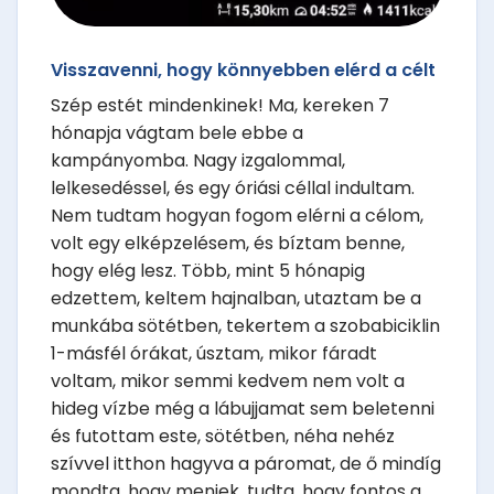
Visszavenni, hogy könnyebben elérd a célt
Szép estét mindenkinek! Ma, kereken 7
hónapja vágtam bele ebbe a
kampányomba. Nagy izgalommal,
lelkesedéssel, és egy óriási céllal indultam.
Nem tudtam hogyan fogom elérni a célom,
volt egy elképzelésem, és bíztam benne,
hogy elég lesz. Több, mint 5 hónapig
edzettem, keltem hajnalban, utaztam be a
munkába sötétben, tekertem a szobabiciklin
1-másfél órákat, úsztam, mikor fáradt
voltam, mikor semmi kedvem nem volt a
hideg vízbe még a lábujjamat sem beletenni
és futottam este, sötétben, néha nehéz
szívvel itthon hagyva a páromat, de ő mindíg
mondta, hogy menjek, tudta, hogy fontos a ...