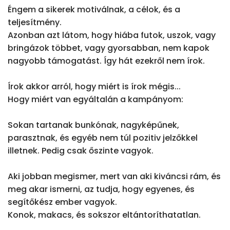
Éngem a sikerek motiválnak, a célok, és a 
teljesítmény.

Azonban azt látom, hogy hiába futok, uszok, vagy 
bringázok többet, vagy gyorsabban, nem kapok 
nagyobb támogatást. Így hát ezekről nem írok.

Írok akkor arról, hogy miért is írok mégis...

Hogy miért van egyáltalán a kampányom:

Sokan tartanak bunkónak, nagyképűnek, 
parasztnak, és egyéb nem túl pozitiv jelzőkkel 
illetnek. Pedig csak őszinte vagyok.

Aki jobban megismer, mert van aki kiváncsi rám, és 
meg akar ismerni, az tudja, hogy egyenes, és 
segítőkész ember vagyok.

Konok, makacs, és sokszor eltántoríthatatlan.
