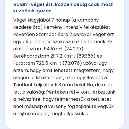
Valami véget ért, közben pedig csak most
kezdődik igazán
Vége! Nagyjából 7 hónap (a kampány
kezdete óta) kemény, intenzív felkészülést
követően Szombat 11óra 2 perckor véget ért
egy elég jelentős szakasza az életemnek. Ez
alatt Úsztam 54 Km-t (24:27ó)
Kerékpároztam 2117,2 Km-t (89:36ó) és
Futottam 726,5 Km-t (78:07ó) Szóval úgy
érzem, hogy amit lehetett megtettem, hogy
elérjem a kitűzött célt, azaz egy Rövidtávú
Triatlont teljesítsek 3 órán belül. No, de mi is
lett a valóság: Pénteken fél 4 körül érkeztünk
a helyszínre, hogy felmérhessük a területet,
ahol másnap a verseny fog zajlani, felvegyük
a rajtcsomagot, meghallgassuk a ...