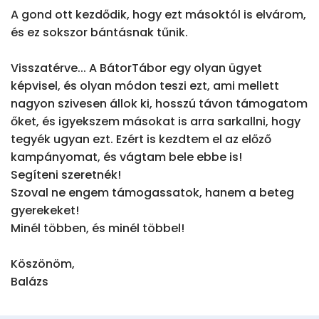
A gond ott kezdődik, hogy ezt másoktól is elvárom, 
és ez sokszor bántásnak tűnik.

Visszatérve... A BátorTábor egy olyan ügyet 
képvisel, és olyan módon teszi ezt, ami mellett 
nagyon szivesen állok ki, hosszú távon támogatom 
őket, és igyekszem másokat is arra sarkallni, hogy 
tegyék ugyan ezt. Ezért is kezdtem el az előző 
kampányomat, és vágtam bele ebbe is!

Segíteni szeretnék!

Szoval ne engem támogassatok, hanem a beteg 
gyerekeket!

Minél többen, és minél többel!

Köszönöm,

Balázs