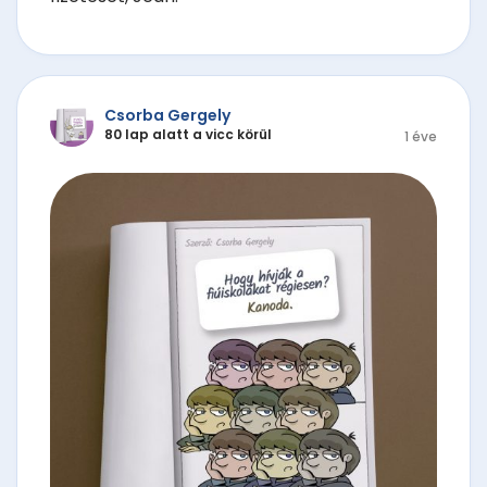
Csorba Gergely
80 lap alatt a vicc körül
1 éve