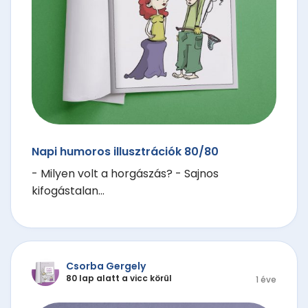
Napi humoros illusztrációk 80/80
- Milyen volt a horgászás? - Sajnos
kifogástalan...
Csorba Gergely
80 lap alatt a vicc körül
1 éve