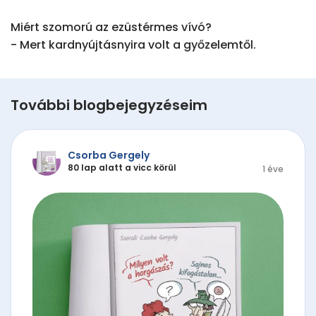
Miért szomorú az ezüstérmes vívó?

- Mert kardnyújtásnyira volt a győzelemtől.
További blogbejegyzéseim
Csorba Gergely
80 lap alatt a vicc körül
1 éve