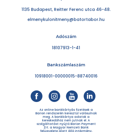
1135 Budapest, Reitter Ferenc utca 46-48.
elmenykulonitmeny@batortabor.hu
Adószám
18107913-1-41
Bankszámlaszám
10918001-00000015-88740016
Az online bankkártyás fizetések a
Barion rendszerén keresztül valósulnak
meg. A bankkártya adatok a
kereskedőhöz nem jutnak el. A
szolgáltatást nyújtó Barion Payment
Zrt. a Magyar Nemzeti Bank
felügyelete alatt álló intézmény,